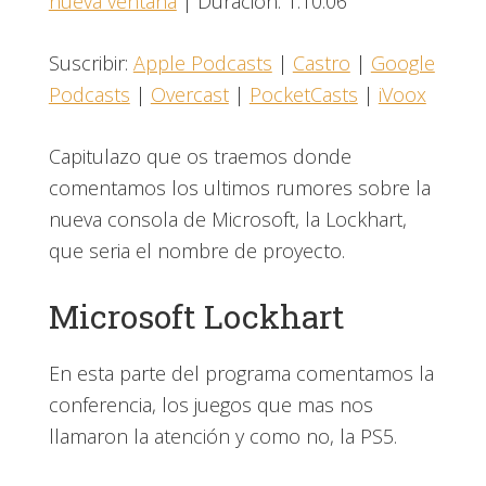
nueva ventana
|
Duración: 1:10:06
COMPARTIR
Apple Podcasts
Castro
Google Podcasts
Overcast
ENLACE
Suscribir:
Apple Podcasts
|
Castro
|
Google
PocketCasts
iVoox
Podcasts
|
Overcast
|
PocketCasts
|
iVoox
INCRUSTAR
FEED RSS
Capitulazo que os traemos donde
comentamos los ultimos rumores sobre la
nueva consola de Microsoft, la Lockhart,
que seria el nombre de proyecto.
Microsoft Lockhart
En esta parte del programa comentamos la
conferencia, los juegos que mas nos
llamaron la atención y como no, la PS5.