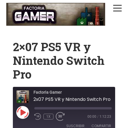
Saltar
Saltar
Saltar
a
al
a
la
contenido
la
navegación
principal
barra
principal
lateral
2×07 PS5 VR y
principal
Nintendo Switch
Pro
Factoria Gamer
2x07 PS5 VR y Nintendo Switch Pro
REPRODUCIR
1X
00:00
/
1:12:23
EPISODIO
SUSCRIBIR
COMPARTIR