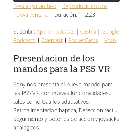
Descargar archivo
|
Reproducir en una
nueva ventana
|
Duración: 1:12:23
COMPARTIR
Apple Podcasts
Castro
Google Podcasts
Overcast
ENLACE
Suscribir:
Apple Podcasts
|
Castro
|
Google
PocketCasts
iVoox
Podcasts
|
Overcast
|
PocketCasts
|
iVoox
INCRUSTAR
FEED RSS
Presentacion de los
mandos para la PS5 VR
Sony nos presenta el nuevo mando para
las PS5 VR, con nuevas funcionalidades,
tales como Gatillos adaptativos,
Retroalimentacion haptica, Deteccion tactil,
Seguimiento y Botones de accion y joysticks
analogicos.