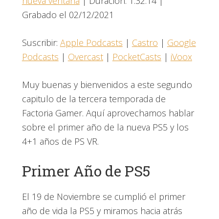
nueva ventana
|
Duración: 1:32:14
|
COMPARTIR
Apple Podcasts
Castro
Grabado el 02/12/2021
Google Podcasts
Overcast
ENLACE
PocketCasts
iVoox
Suscribir:
Apple Podcasts
|
Castro
|
Google
INCRUSTAR
FEED RSS
Podcasts
|
Overcast
|
PocketCasts
|
iVoox
Muy buenas y bienvenidos a este segundo
capitulo de la tercera temporada de
Factoria Gamer. Aquí aprovechamos hablar
sobre el primer año de la nueva PS5 y los
4+1 años de PS VR.
Primer Año de PS5
El 19 de Noviembre se cumplió el primer
año de vida la PS5 y miramos hacia atrás