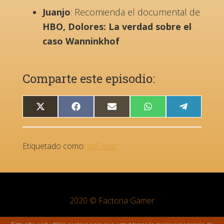
Juanjo
: Recomienda el documental de
HBO,
Dolores: La verdad sobre el
caso Wanninkhof
Comparte este episodio:
COMPARTIR
COMPARTIR
COMPARTIR
COMPARTIR
COMPART
X
FACEBOOK
EMAIL
WHATSAPP
TELEGRA
EN
EN
EN
EN
EN
(TWITTER)
Etiquetado como:
ps5 psvr
2020 © Factoria Gamer