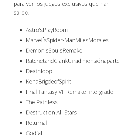
para ver los juegos exclusivos que han
salido.
Astro’sPlayRoom
Marvel ́sSpider-ManMilesMorales
Demon ́sSoulsRemake
RatchetandClankUnadimensiónaparte
Deathloop
KenaBrigdeofSpirit
Final Fantasy VII Remake Intergrade
The Pathless
Destruction All Stars
Returnal
Godfall