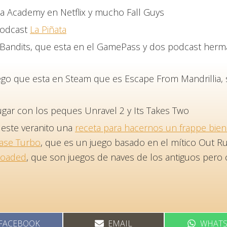
a Academy en Netflix y mucho Fall Guys
podcast
La Piñata
Bandits, que esta en el GamePass y dos podcast herma
o que esta en Steam que es Escape From Mandrillia, se
ugar con los peques Unravel 2 y Its Takes Two
 este veranito una
receta para hacernos un frappe bien
ase Turbo
, que es un juego basado en el mítico Out Ru
loaded
, que son juegos de naves de los antiguos pero
COMPARTIR
COMPARTIR
COMPA
FACEBOOK
EMAIL
WHATS