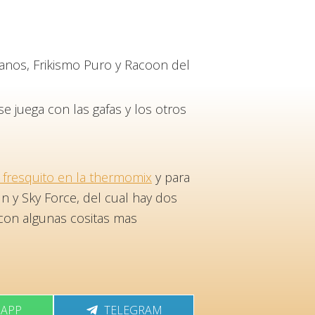
nos, Frikismo Puro y Racoon del
 juega con las gafas y los otros
 fresquito en la thermomix
y para
n y Sky Force, del cual hay dos
 con algunas cositas mas
RTIR
COMPARTIR
APP
TELEGRAM