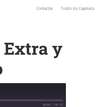
Contactar
Todos los Capitulos
 Extra y
o
00:00
/
1:41:12