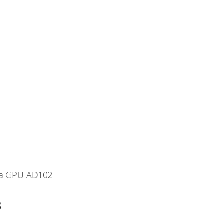
 la GPU AD102
s