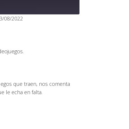
3/08/2022
le Podcasts
x
deojuegos.
 juegos que traen, nos comenta
e le echa en falta.