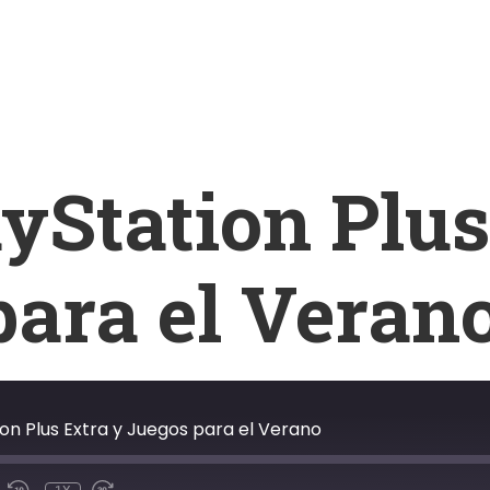
yStation Plus
para el Veran
ion Plus Extra y Juegos para el Verano
R