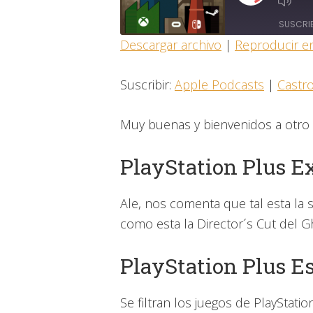
EPISODIO
SUSCRI
Descargar archivo
|
Reproducir e
COMPARTIR
Apple Podcasts
Suscribir:
Apple Podcasts
|
Castr
Overcast
ENLACE
FEED RSS
Muy buenas y bienvenidos a otro 
INCRUSTAR
PlayStation Plus E
Ale, nos comenta que tal esta la 
como esta la Director´s Cut del G
PlayStation Plus Es
Se filtran los juegos de PlayStati