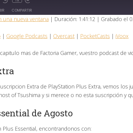
1X
BIR
COMPARTIR
n una nueva ventana
|
Duración: 1:41:12
|
Grabado el 0
Castro
Goog
o
|
Google Podcasts
|
Overcast
|
PocketCasts
|
iVoox
PocketCasts
iVoo
capitulo mas de Factoria Gamer, vuestro podcast de vi
xtra
suscripcion Extra de PlayStation Plus Extra, vemos los
host of Tsushima y si merece o no esta suscripción y qu
sential de Agosto
on Plus Essential, encontrandonos con: