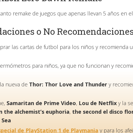
tanto remake de juegos que apenas llevan 5 años en e
aciones o No Recomendacione
prar las cartas de futbol para los niños y recomiend
 termómetros para niños, ya que no funcionan y recom
ula nueva de
Thor: Thor Love and Thunder
y recomie
ne,
Samaritan de Prime Video
,
Lou de Netflix
y la se
n the alchemist’s euphoria
,
the second el disco flo
 Sea
special de PlayStation 1 de Playmania
y para los af