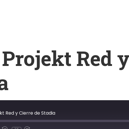
Projekt Red y
a
kt Red y Cierre de Stadia
R