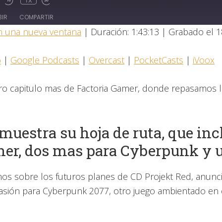
1X
BIR
COMPARTIR
n una nueva ventana
|
Duración: 1:43:13
|
Grabado el 1
Castro
Goog
o
|
Google Podcasts
|
Overcast
|
PocketCasts
|
iVoox
PocketCasts
iVoo
ro capitulo mas de Factoria Gamer, donde repasamos l
muestra su hoja de ruta, que inc
er, dos mas para Cyberpunk y u
os sobre los futuros planes de CD Projekt Red, anunci
asión para Cyberpunk 2077, otro juego ambientado en 