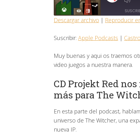
EPISODIO
SUSCRI
Descargar archivo
|
Reproducir e
COMPARTIR
Apple Podcasts
Suscribir:
Apple Podcasts
|
Castr
Overcast
ENLACE
FEED RSS
Muy buenas y aqui os traemos ot
INCRUSTAR
video juegos a nuestra manera.
CD Projekt Red nos 
más para The Witch
En esta parte del podcast, hablam
universo de The Witcher, una exp
nueva IP.