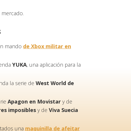
l mercado.
s
a un mando
de Xbox militar en
ienda
YUKA
, una aplicación para la
nda la serie de
West World de
rie
Apagon en Movistar
y de
res imposibles
y de
Viva Suecia
eitados una
maquinilla de afeitar