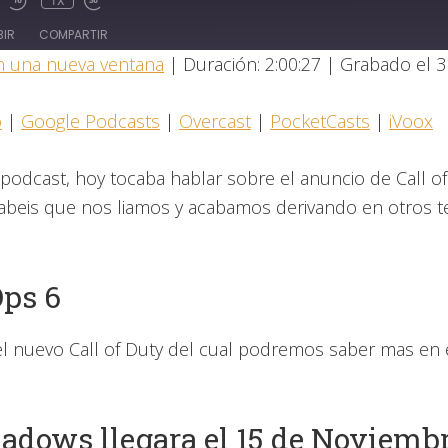
1X
BIR
COMPARTIR
n una nueva ventana
|
Duración: 2:00:27
|
Grabado el 3
Castro
Goog
o
|
Google Podcasts
|
Overcast
|
PocketCasts
|
iVoox
PocketCasts
iVoo
odcast, hoy tocaba hablar sobre el anuncio de Call of 
sabeis que nos liamos y acabamos derivando en otros 
Ops 6
l nuevo Call of Duty del cual podremos saber mas e
adows llegara el 15 de Noviemb