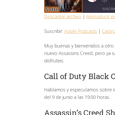
EPISODIO
SUSCRI
Descargar archivo
|
Reproducir e
COMPARTIR
Apple Podcasts
Suscribir:
Apple Podcasts
|
Castr
Overcast
ENLACE
FEED RSS
Muy buenas y bienvenidos a otro p
INCRUSTAR
nuevo Assassins Creed, pero ya 
disfruteis.
Call of Duty Black 
Hablamos y especulamos sobre e
del 9 de junio a las 19:00 horas.
Assassin’s Creed Sh