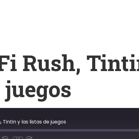
Fi Rush, Tinti
e juegos
, Tintin y las listas de juegos
R