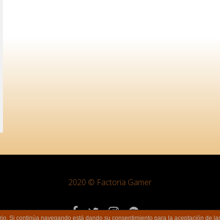
ox
2020 © Factoria Gamer
uario. Si continúa navegando está dando su consentimiento para la aceptación de 