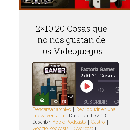
2×10 20 Cosas que
no nos gustan de
los Videojuegos
Factoria Gamer
REPRODUCIR
1
EPISODIO
SUSCRIBIR
COMPA
Descargar archivo
|
Reproducir en una
nueva ventana
|
Duración: 1:32:43
Apple
Goo
COMPARTIR
Castro
Suscribir:
Apple Podcasts
|
Castro
|
Podcasts
Pod
Google Podcasts
|
Overcast
|
ENLACE