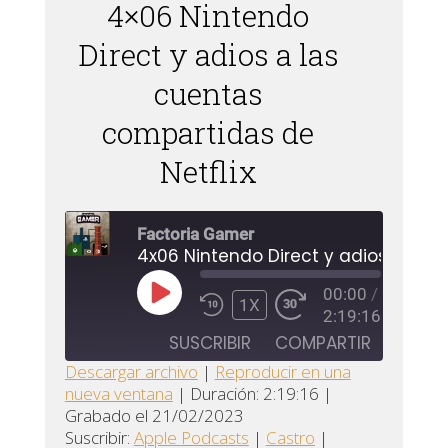
4×06 Nintendo
Direct y adios a las
cuentas
compartidas de
Netflix
Factoria Gamer
00:00
/
REPRODUCIR
1X
2:19:16
EPISODIO
SUSCRIBIR
COMPARTIR
Descargar archivo
|
Reproducir en una
nueva ventana
|
Duración: 2:19:16
|
Apple
COMPARTIR
Castro
Grabado el 21/02/2023
Podcasts
Suscribir:
Apple Podcasts
|
Castro
|
ENLACE