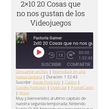
2×10 20 Cosas que
no nos gustan de los
Videojuegos
Factoria Gamer
00:00
/
REPRODUCIR
1X
1:32:43
EPISODIO
SUSCRIBIR
COMPARTIR
Descargar archivo
|
Reproducir en una
nueva ventana
|
Duración: 1:32:43
Apple
COMPARTIR
Castro
Suscribir:
Apple Podcasts
|
Castro
|
Podcasts
Google Podcasts
|
Overcast
|
PocketCasts
ENLACE
Google
|
iVoox
Overcast
Podcasts
INCRUSTAR
Muy y bienvenidos al ultimo capitulo de
nuestra segunda temporada. Nintendo
PocketCasts
iVoox
Switch OLED Nintendo nos presenta la que