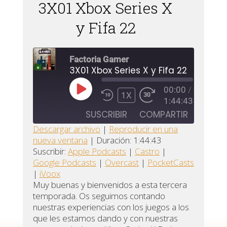
3X01 Xbox Series X
y Fifa 22
Factoria Gamer
3X01 Xbox Series X y Fifa 22
00:00
/
REPRODUCIR
1X
1:44:43
EPISODIO
SUSCRIBIR
COMPARTIR
Descargar archivo
|
Reproducir en una
nueva ventana
|
Duración: 1:44:43
Apple
COMPARTIR
Castro
Suscribir:
Apple Podcasts
|
Castro
|
Podcasts
Google Podcasts
|
Overcast
|
PocketCasts
ENLACE
Google
|
iVoox
Overcast
Podcasts
INCRUSTAR
Muy buenas y bienvenidos a esta tercera
temporada. Os seguimos contando
PocketCasts
iVoox
nuestras experiencias con los juegos a los
FEED RSS
que les estamos dando y con nuestras