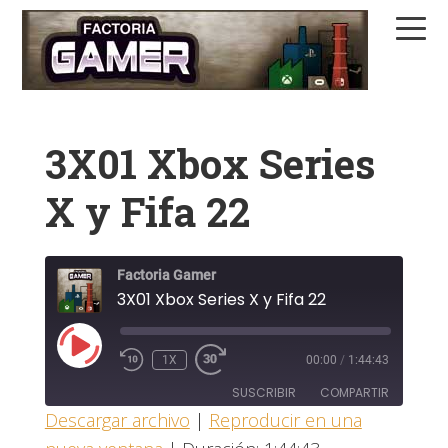
Saltar
Saltar
Saltar
a
al
a
la
contenido
la
navegación
principal
barra
principal
lateral
3X01 Xbox Series
principal
X y Fifa 22
Factoria Gamer
3X01 Xbox Series X y Fifa 22
REPRODUCIR
1X
00:00
/
1:44:43
EPISODIO
SUSCRIBIR
COMPARTIR
Descargar archivo
|
Reproducir en una