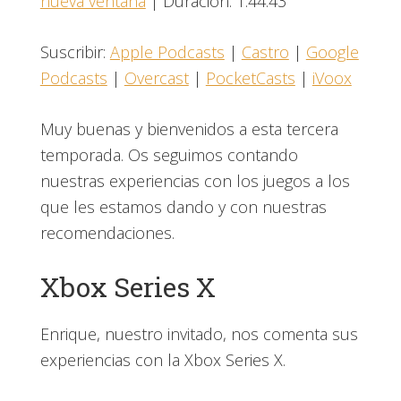
nueva ventana
|
Duración: 1:44:43
COMPARTIR
Apple Podcasts
Castro
Google Podcasts
Overcast
ENLACE
Suscribir:
Apple Podcasts
|
Castro
|
Google
PocketCasts
iVoox
Podcasts
|
Overcast
|
PocketCasts
|
iVoox
INCRUSTAR
FEED RSS
Muy buenas y bienvenidos a esta tercera
temporada. Os seguimos contando
nuestras experiencias con los juegos a los
que les estamos dando y con nuestras
recomendaciones.
Xbox Series X
Enrique, nuestro invitado, nos comenta sus
experiencias con la Xbox Series X.