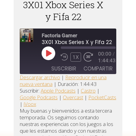
3X01 Xbox Series X
y Fifa 22
Factoria Gamer
3X01 Xbox Series X y Fifa 22
00:00
/
REPRODUCIR
1X
1:44:43
EPISODIO
SUSCRIBIR
COMPARTIR
Descargar archivo
|
Reproducir en una
nueva ventana
|
Duración: 1:44:43
Apple
COMPARTIR
Castro
Suscribir:
Apple Podcasts
|
Castro
|
Podcasts
Google Podcasts
|
Overcast
|
PocketCasts
ENLACE
Google
|
iVoox
Overcast
Podcasts
INCRUSTAR
Muy buenas y bienvenidos a esta tercera
temporada. Os seguimos contando
PocketCasts
iVoox
nuestras experiencias con los juegos a los
FEED RSS
que les estamos dando y con nuestras