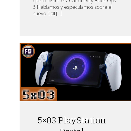
que lo disfruteis. Call of Duty Black Ops
6 Hablamos y especulamos sobre el
nuevo Call […]
5×03 PlayStation