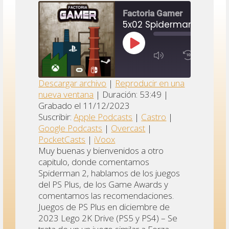
Factoria Gamer
5x02 Spiderman 2
rtal
REPRODUCIR
1X
EPISODIO
00:00
/
X
1:28:32
SUSCRIBIR
COMPARTI
Descargar archivo
|
Reproducir en una
RTIR
nueva ventana
|
Duración: 53:49
|
Apple
Google
COMPARTIR
Castro
Grabado el 11/12/2023
Podcasts
Podcast
Suscribir:
Apple Podcasts
|
Castro
|
gle
ENLACE
Overcast
PocketCasts
iVoox
Google Podcasts
|
Overcast
|
casts
INCRUSTAR
PocketCasts
|
iVoox
FEED RSS
ox
Muy buenas y bienvenidos a otro
capitulo, donde comentamos
Spiderman 2, hablamos de los juegos
del PS Plus, de los Game Awards y
comentamos las recomendaciones.
Juegos de PS Plus en diciembre de
2023 Lego 2K Drive (PS5 y PS4) – Se