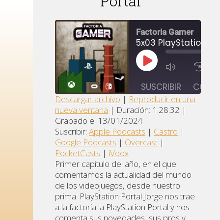
Portal
Factoria Gamer
5x03 PlayStation Po
REPRODUCIR
1
EPISODIO
SUSCRIBIR
COMPA
Descargar archivo
|
Reproducir en una
nueva ventana
|
Duración: 1:28:32
|
Apple
Goo
COMPARTIR
Castro
Grabado el 13/01/2024
Podcasts
Pod
Suscribir:
Apple Podcasts
|
Castro
|
ENLACE
Overcast
PocketCasts
iVo
Google Podcasts
|
Overcast
|
INCRUSTAR
PocketCasts
|
iVoox
FEED RSS
Primer capitulo del año, en el que
comentamos la actualidad del mundo
de los videojuegos, desde nuestro
prima. PlayStation Portal Jorge nos trae
a la factoria la PlayStation Portal y nos
comenta sus novedades, sus pros y