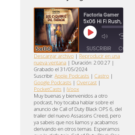
Factoria Gamer
REPRODUCIR
1
EPISODIO
SUSCRIBIR
COMPA
Descargar archivo
|
Reproducir en una
nueva ventana
|
Duración: 2:00:27
|
Apple
Goo
COMPARTIR
Castro
Grabado el 31/05/2024
Podcasts
Pod
Suscribir:
Apple Podcasts
|
Castro
|
ENLACE
Overcast
PocketCasts
iVo
Google Podcasts
|
Overcast
|
INCRUSTAR
PocketCasts
|
iVoox
FEED RSS
Muy buenas y bienvenidos a otro
podcast, hoy tocaba hablar sobre el
anuncio de Call of Duty Black OPS 6, del
trailer del nuevo Assassins Creed, pero
ya sabeis que nos liamos y acabamos
derivando en otros temas. Esperamos