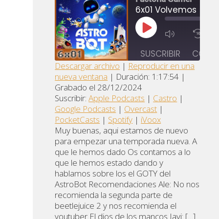
6x01 Volvemos
REPRODUCIR
1
EPISODIO
SUSCRIBIR
COMPA
Descargar archivo
|
Reproducir en una
nueva ventana
|
Duración: 1:17:54
|
Apple
Goo
COMPARTIR
Castro
Grabado el 28/12/2024
Podcasts
Pod
Suscribir:
Apple Podcasts
|
Castro
|
ENLACE
Overcast
PocketCasts
Spot
Google Podcasts
|
Overcast
|
INCRUSTAR
PocketCasts
|
Spotify
|
iVoox
iVoox
Muy buenas, aqui estamos de nuevo
FEED RSS
para empezar una temporada nueva. A
que le hemos dado Os contamos a lo
que le hemos estado dando y
hablamos sobre los el GOTY del
AstroBot Recomendaciones Ale: No nos
recomienda la segunda parte de
beetlejuice 2 y nos recomienda el
youtuber El dios de los mancos Javi: […]