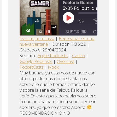
Factoria Gamer
5x05 Fallout la serie
5x06 Hi Fi Rush, Tintin y las listas de juegos
REPRODUCIR
1X
EPISODIO
00:00
/
X
SUSCRIBIR
COMPARTI
2:00:27
Descargar archivo
|
Reproducir en una
RTIR
nueva ventana
|
Duración: 1:35:22
|
Apple
Google
COMPARTIR
Castro
Grabado el 29/04/2024
Podcasts
Podcast
Suscribir:
Apple Podcasts
|
Castro
|
gle
ENLACE
Overcast
PocketCasts
iVoox
Google Podcasts
|
Overcast
|
casts
INCRUSTAR
PocketCasts
|
iVoox
FEED RSS
ox
Muy buenas, ya estamos de nuevo con
otro capitulo mas donde hablamos
sobre a lo que le hemos estado dando
y sobre la serie de Fallout. Fallout la
serie En este apartado hablamos sobre
lo que nos ha parecido la serie, pero sin
spoilers, ya que no estaba Alberto
.
RECOMENDACIÓN O NO