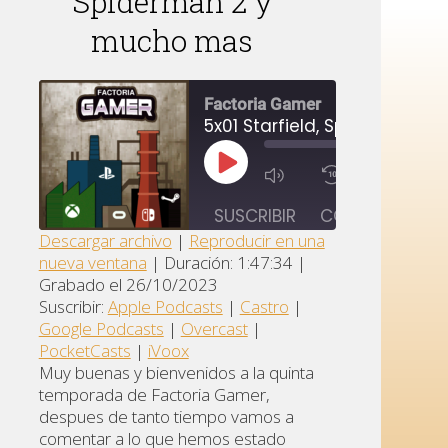
Spiderman 2 y
mucho mas
00:00
Factoria Gamer
/
53:49
R
REPRODUCIR
1X
EPISODIO
s
SUSCRIBIR
COMPARTIR
Descargar archivo
|
Reproducir en una
nueva ventana
|
Duración: 1:47:34
|
Apple
Google
COMPARTIR
Castro
Grabado el 26/10/2023
Podcasts
Podcasts
Suscribir:
Apple Podcasts
|
Castro
|
ENLACE
Overcast
PocketCasts
iVoox
Google Podcasts
|
Overcast
|
INCRUSTAR
PocketCasts
|
iVoox
FEED RSS
Muy buenas y bienvenidos a la quinta
temporada de Factoria Gamer,
despues de tanto tiempo vamos a
comentar a lo que hemos estado