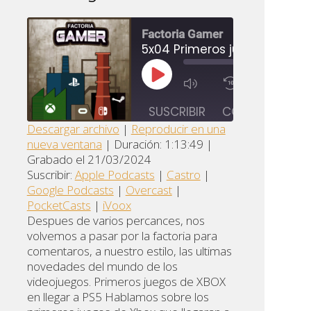
Factoria Gamer
00:00
/
1:35:22
REPRODUCIR
R
1X
EPISODIO
SUSCRIBIR
COMPARTIR
Descargar archivo
|
Reproducir en una
s
nueva ventana
|
Duración: 1:13:49
|
Apple
Google
COMPARTIR
Castro
Grabado el 21/03/2024
Podcasts
Podcasts
Suscribir:
Apple Podcasts
|
Castro
|
ENLACE
Overcast
PocketCasts
iVoox
Google Podcasts
|
Overcast
|
INCRUSTAR
PocketCasts
|
iVoox
FEED RSS
Despues de varios percances, nos
volvemos a pasar por la factoria para
comentaros, a nuestro estilo, las ultimas
novedades del mundo de los
videojuegos. Primeros juegos de XBOX
en llegar a PS5 Hablamos sobre los