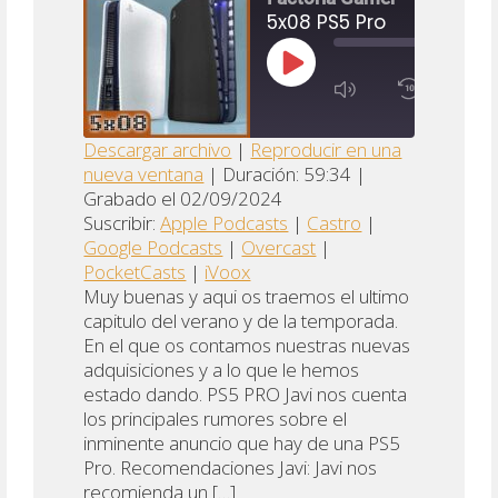
5x08 PS5 Pro
00:00
/
REPRODUCIR
X
1:17:54
1X
EPISODIO
RTIR
SUSCRIBIR
COMPARTI
Descargar archivo
|
Reproducir en una
nueva ventana
|
Duración: 59:34
|
gle
Apple
Google
COMPARTIR
Castro
Grabado el 02/09/2024
casts
Podcasts
Podcast
Suscribir:
Apple Podcasts
|
Castro
|
ENLACE
ify
Overcast
PocketCasts
iVoox
Google Podcasts
|
Overcast
|
INCRUSTAR
PocketCasts
|
iVoox
FEED RSS
Muy buenas y aqui os traemos el ultimo
capitulo del verano y de la temporada.
En el que os contamos nuestras nuevas
adquisiciones y a lo que le hemos
estado dando. PS5 PRO Javi nos cuenta
los principales rumores sobre el
inminente anuncio que hay de una PS5
Pro. Recomendaciones Javi: Javi nos
recomienda un […]