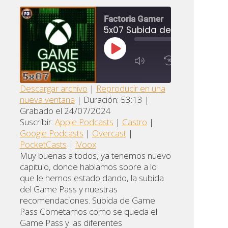
Factoria Gamer
5x07 Subida de Game Pass
00:00
/
59:34
REPRODUCIR
1X
EPISODIO
R
SUSCRIBIR
COMPARTIR
Descargar archivo
|
Reproducir en una
s
nueva ventana
|
Duración: 53:13
|
Apple
Google
COMPARTIR
Castro
Grabado el 24/07/2024
Podcasts
Podcasts
Suscribir:
Apple Podcasts
|
Castro
|
ENLACE
Overcast
PocketCasts
iVoox
Google Podcasts
|
Overcast
|
INCRUSTAR
PocketCasts
|
iVoox
FEED RSS
Muy buenas a todos, ya tenemos nuevo
capitulo, donde hablamos sobre a lo
que le hemos estado dando, la subida
del Game Pass y nuestras
recomendaciones. Subida de Game
Pass Cometamos como se queda el
Game Pass y las diferentes